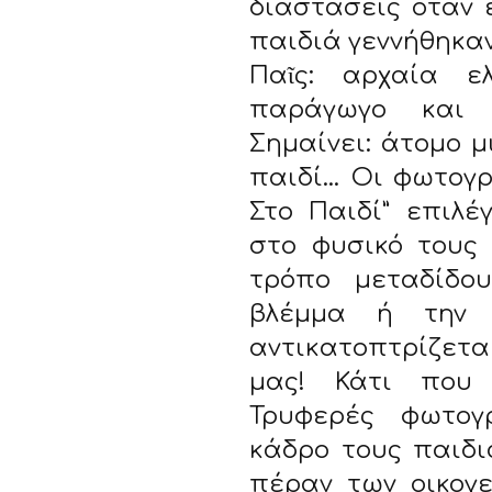
διαστάσεις όταν ε
παιδιά γεννήθηκαν 
Παῖς: αρχαία ε
παράγωγο και 
Σημαίνει: άτομο μ
παιδί… Οι φωτογρ
Στο Παιδί” επιλ
στο φυσικό τους 
τρόπο μεταδίδο
βλέμμα ή την 
αντικατοπτρίζετ
μας! Κάτι που 
Τρυφερές φωτογ
κάδρο τους παιδι
πέραν των οικογε