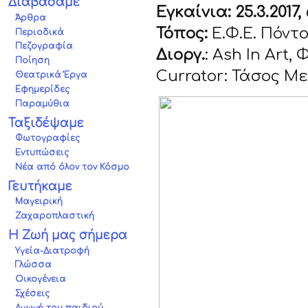
Διαβάσαμε
Εγκαίνια: 25.3.2017
Άρθρα
Τόπος:
E.Φ.Ε. Πόντο
Περιοδικά
Πεζογραφία
Διοργ.
: Ash In Art
Ποίηση
Currator: Τάσος Μ
Θεατρικά Έργα
Εφημερίδες
Παραμύθια
Ταξιδέψαμε
Φωτογραφίες
Εντυπώσεις
Νέα από όλον τον Κόσμο
Γευτήκαμε
Μαγειρική
Ζαχαροπλαστική
Η Ζωή μας σήμερα
Υγεία-Διατροφή
Γλώσσα
Οικογένεια
Σχέσεις