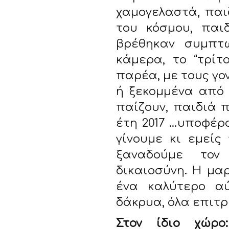
χαμογελαστά, παι
του κόσμου, παιδ
βρέθηκαν συμπτ
κάμερα, το “τρίτ
παρέα, με τους γον
ή ξεκομμένα από 
παίζουν, παιδιά 
έτη 2017 …υποφέρ
γίνουμε κι εμείς
ξαναδούμε τον
δικαιοσύνη. Η μα
ένα καλύτερο α
δάκρυα, όλα επιτρ
Στον ίδιο χώρο